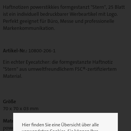
Haftnotizen powerstikkies formgestanzt "Stern", 25 Blatt
ist ein individuell bedruckbarer Werbeartikel mit Logo.
Perfekt geeignet für Büro, Messe und professionelle
Markenkommunikation.
Artikel-Nr.:
10800-206-1
Ein echter Eyecatcher: die formgestanzte Haftnotiz
"Stern" aus umweltfreundlichem FSC®-zertifiziertem
Material.
Größe
70 x 70 x 03 mm
Material
Hier finden Sie eine Übersicht über alle
powerstikkies weiß 80 g/m² FSC®-zertifiziert