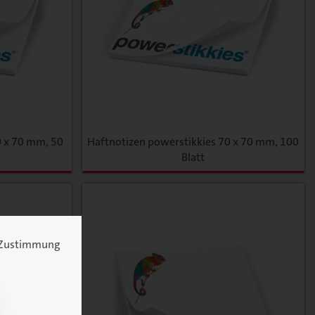
0 x 70 mm, 50
Haftnotizen powerstikkies 70 x 70 mm, 100
Blatt
re Zustimmung