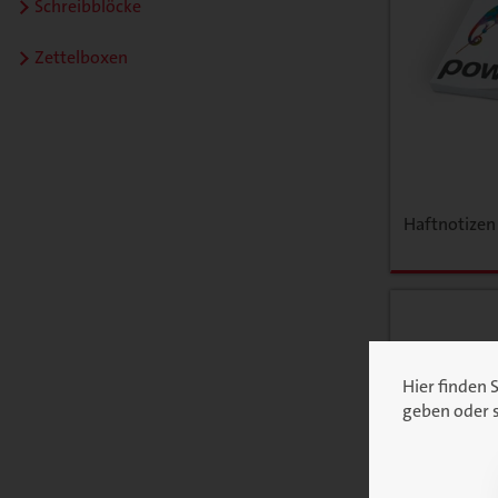
Schreibblöcke
Zettelboxen
Haftnotizen
Hier finden 
geben oder s