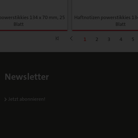
powerstikkies 134 x 70 mm, 25
Haftnotizen powerstikkies 13
Blatt
Blatt
1
2
3
4
5
Newsletter
Jetzt abonnieren!