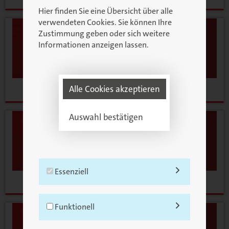
Hier finden Sie eine Übersicht über alle
verwendeten Cookies. Sie können Ihre
Zustimmung geben oder sich weitere
Informationen anzeigen lassen.
Alle Cookies akzeptieren
Notizquader
Auswahl bestätigen
Essenziell
Notizskulpturen
Essenzielle Cookies ermöglichen
Funktionell
grundlegende Funktionen und sind für
die einwandfreie Funktion der Website