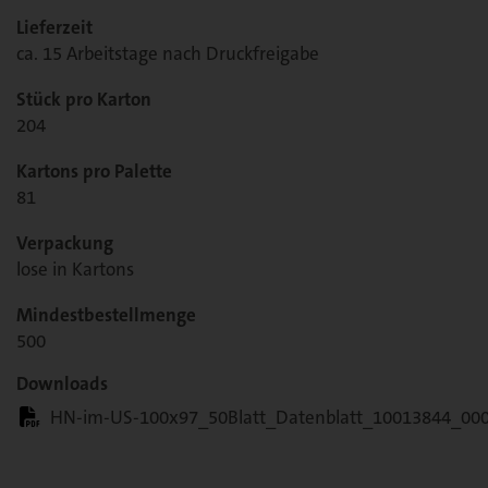
Lieferzeit
Name
ca. 15 Arbeitstage nach Druckfreigabe
Name
Anbieter
Stück pro Karton
Anbieter
204
Zweck
Zweck
Kartons pro Palette
81
Name
Verpackung
Name
Anbieter
lose in Kartons
Anbieter
Zweck
Mindestbestellmenge
Zweck
500
Downloads
HN-im-US-100x97_50Blatt_Datenblatt_10013844_00