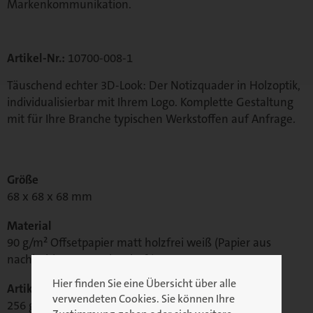
Markenkommunikation.
Artikel-Nr.:
10700-008-1
Täuschend echter 3D-Look: Der Notizquader in Holzoptik,
individualisierbar mit Ihrem Logo. Komplette Gestaltung
mit für Ihre Branche typischen Werkstoffen auf Anfrage.
Größe
68 x 68 x 68 mm
Material
90 g/m² Offsetpapier matt holzfrei weiß (Papier aus
nachhaltiger Forstwirtschaft)
Hier finden Sie eine Übersicht über alle
Artikelgewicht
verwendeten Cookies. Sie können Ihre
256 g