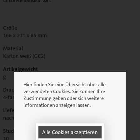
Einzelversandkarton.
Größe
166 x 211 x 85 mm
Material
Karton weiß (GC2)
Artikelgewicht
g
Hier finden Sie eine Übersicht über alle
Druck
verwendeten Cookies. Sie können Ihre
4-farbig Euroskala + Lack
Zustimmung geben oder sich weitere
Informationen anzeigen lassen.
Lieferzeit
nach Vereinbarung
Stück pro Karton
Alle Cookies akzeptieren
10